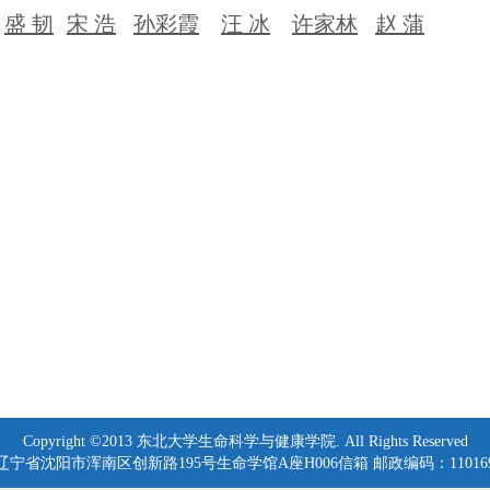
盛
韧
宋 浩
孙彩霞
汪
冰
许家林
赵 蒲
Copyright ©2013 东北大学生命科学与健康学院. All Rights Reserved
辽宁省沈阳市浑南区创新路195号生命学馆A座H006信箱 邮政编码：11016