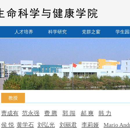
人才培养
科学研究
党群之窗
学生园
教授
曹
成有
范永强
费
腾
郭
闯
郝
爽
韩
力
侯
悦
黄学石
刘弘光
刘丽君
李莉娅
Mario And